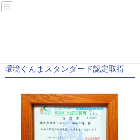
コ
ナ
ン
ビ
テ
ゲ
ン
ー
環境GS認定
ツ
シ
へ
ョ
ス
ン
HOME
環境・品質活動
環境GS認定
キ
に
ッ
移
プ
動
環境ぐんまスタンダード認定取得